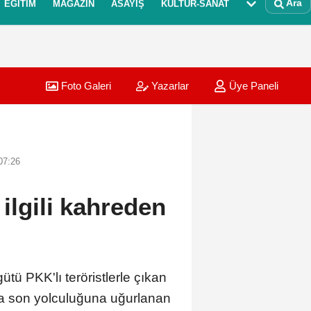
Ara
EĞITIM
MAGAZIN
ASAYIŞ
KÜLTÜR-SANAT
Foto Galeri
Yazarlar
Üye Paneli
07:26
ilgili kahreden
tü PKK'lı teröristlerle çıkan
a son yolculuğuna uğurlanan