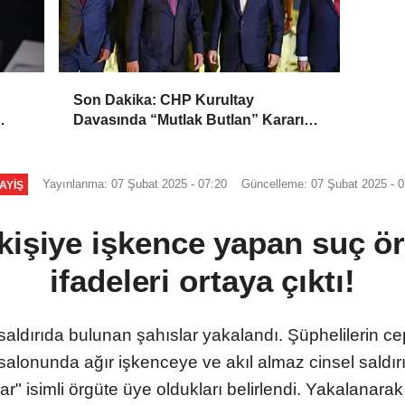
Son Dakika: CHP Kurultay
Davasında “Mutlak Butlan” Kararı
HP’ye
İddiası! Kılıçdaroğlu Yeniden Göreve
mi Dönüyor?
Yayınlanma: 07 Şubat 2025 - 07:20
Güncelleme: 07 Şubat 2025 - 0
AYIŞ
kişiye işkence yapan suç ör
ifadeleri ortaya çıktı!
ı saldırıda bulunan şahıslar yakalandı. Şüphelilerin ce
 salonunda ağır işkenceye ve akıl almaz cinsel saldırı
ar" isimli örgüte üye oldukları belirlendi. Yakalanarak