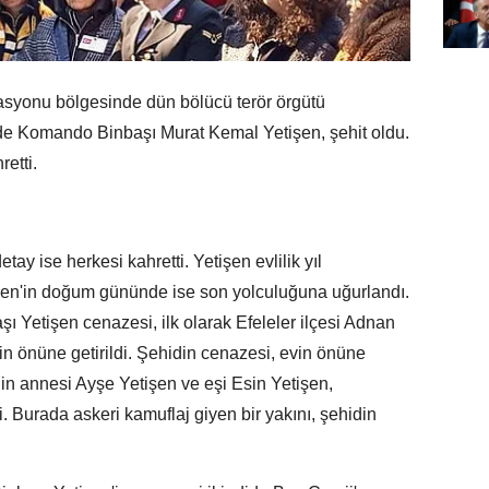
rasyonu bölgesinde dün bölücü terör örgütü
de Komando Binbaşı Murat Kemal Yetişen, şehit oldu.
retti.
etay ise herkesi kahretti. Yetişen evlilik yıl
şen'in doğum gününde ise son yolculuğuna uğurlandı.
şı Yetişen cenazesi, ilk olarak Efeleler ilçesi Adnan
n önüne getirildi. Şehidin cenazesi, evin önüne
din annesi Ayşe Yetişen ve eşi Esin Yetişen,
i. Burada askeri kamuflaj giyen bir yakını, şehidin