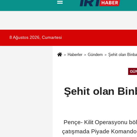
Tanıtım
Künye
İletişim
Çerez Pol
8 Ağustos 2026, Cumartesi
Haberler
Gündem
Şehit olan Binba
GÜ
Şehit olan Bin
Pençe- Kilit Operasyonu bölg
çatışmada Piyade Komando B