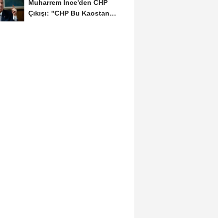
Muharrem İnce'den CHP
Çıkışı: "CHP Bu Kaostan
Ancak Üyelerle Genel...