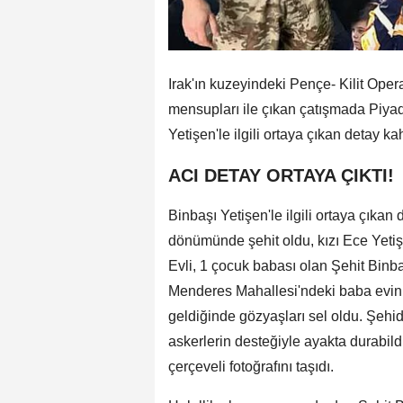
Irak'ın kuzeyindeki Pençe- Kilit Ope
mensupları ile çıkan çatışmada Piya
Yetişen'le ilgili ortaya çıkan detay kah
ACI DETAY ORTAYA ÇIKTI!
Binbaşı Yetişen'le ilgili ortaya çıkan d
dönümünde şehit oldu, kızı Ece Yeti
Evli, 1 çocuk babası olan Şehit Binba
Menderes Mahallesi'ndeki baba evini
geldiğinde gözyaşları sel oldu. Şehi
askerlerin desteğiyle ayakta durabild
çerçeveli fotoğrafını taşıdı.