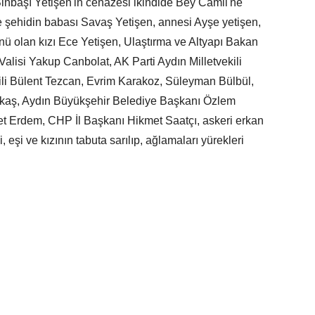
Binbaşı Yetişen'in cenazesi ikindide Bey Camii'ne
 şehidin babası Savaş Yetişen, annesi Ayşe yetişen,
ü olan kızı Ece Yetişen, Ulaştırma ve Altyapı Bakan
alisi Yakup Canbolat, AK Parti Aydın Milletvekili
li Bülent Tezcan, Evrim Karakoz, Süleyman Bülbül,
arakaş, Aydın Büyükşehir Belediye Başkanı Özlem
et Erdem, CHP İl Başkanı Hikmet Saatçı, askeri erkan
 eşi ve kızının tabuta sarılıp, ağlamaları yürekleri