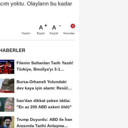
cım yoktu. Olayların bu kadar
A
A
Büyüt
Küçült
Yazdır
Yorumlar
 HABERLER
Filenin Sultanları Tarih Yazdı!
Türkiye, Brezilya'yı 3-1
Yenerek 2026...
Bursa-Orhaneli Yolundaki
dev kaya için alarm: Resül
Kaplan'dan yetkililere...
İran'dan dikkat çeken iddia:
"En az 200 ABD askeri öldü"
Trump Duyurdu: ABD ile İran
Arasında Tarihi Anlaşma