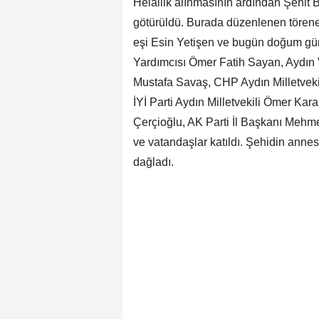
Helallik alınmasının ardından Şehit 
götürüldü. Burada düzenlenen törene
eşi Esin Yetişen ve bugün doğum gün
Yardımcısı Ömer Fatih Sayan, Aydın V
Mustafa Savaş, CHP Aydın Milletveki
İYİ Parti Aydın Milletvekili Ömer K
Çerçioğlu, AK Parti İl Başkanı Mehm
ve vatandaşlar katıldı. Şehidin annesi,
dağladı.