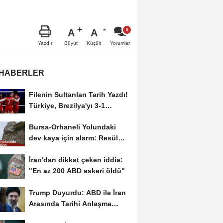
A
A
Büyüt
Küçült
Yazdır
Yorumlar
 HABERLER
Filenin Sultanları Tarih Yazdı!
Türkiye, Brezilya'yı 3-1
Yenerek 2026...
Bursa-Orhaneli Yolundaki
dev kaya için alarm: Resül
Kaplan'dan yetkililere...
İran'dan dikkat çeken iddia:
"En az 200 ABD askeri öldü"
Trump Duyurdu: ABD ile İran
Arasında Tarihi Anlaşma
Yakın! İmza İçin...