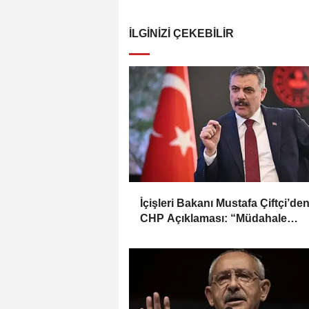
İLGINIZI ÇEKEBILIR
İçişleri Bakanı Mustafa Çiftçi’de
CHP Açıklaması: “Müdahale
Kılıçdaroğlu Yönetiminin Talebiy
Yapıldı”