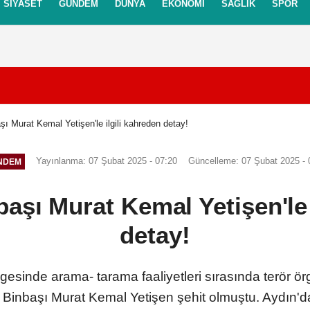
SIYASET
GÜNDEM
DÜNYA
EKONOMI
SAĞLIK
SPOR
itikası
Gizlilik İlkeleri
şı Murat Kemal Yetişen'le ilgili kahreden detay!
Yayınlanma: 07 Şubat 2025 - 07:20
Güncelleme: 07 Şubat 2025 - 
NDEM
başı Murat Kemal Yetişen'le 
detay!
esinde arama- tarama faaliyetleri sırasında terör örgü
inbaşı Murat Kemal Yetişen şehit olmuştu. Aydın'd