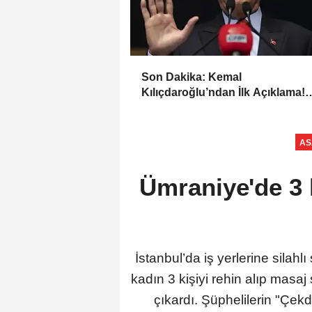
Son Dakika: Kemal
Kılıçdaroğlu’ndan İlk Açıklama!
“Mutlak Butlan Türkiye’ye ve C
Hayırlı Olsun”
AS
Ümraniye'de 3 
İstanbul’da iş yerlerine silahl
kadın 3 kişiyi rehin alıp masaj
çıkardı. Şüphelilerin "Çekd