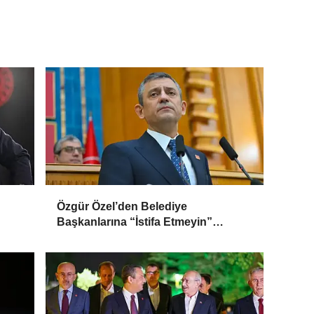
n
Özgür Özel’den Belediye
Başkanlarına “İstifa Etmeyin”
le
Mesajı: “Mesajları Ağlayarak
Okuyorum”