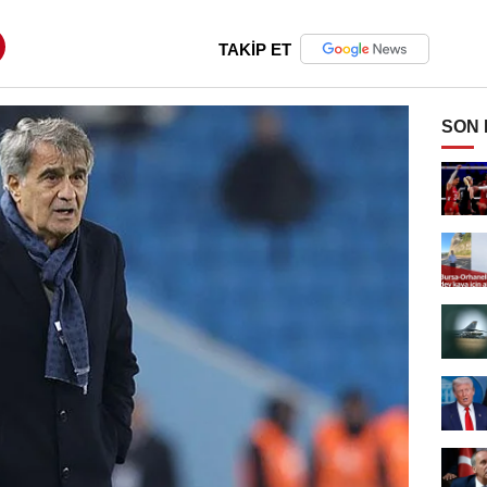
TAKİP ET
SON