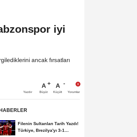
rabzonspor iyi
ediklerini ancak fırsatları
A
A
Büyüt
Küçült
Yazdır
Yorumlar
 HABERLER
Filenin Sultanları Tarih Yazdı!
Türkiye, Brezilya'yı 3-1