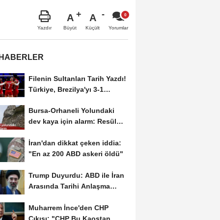
A
A
Büyüt
Küçült
Yazdır
Yorumlar
 HABERLER
Filenin Sultanları Tarih Yazdı!
Türkiye, Brezilya'yı 3-1
Yenerek 2026...
Bursa-Orhaneli Yolundaki
dev kaya için alarm: Resül
Kaplan'dan yetkililere...
İran'dan dikkat çeken iddia:
"En az 200 ABD askeri öldü"
Trump Duyurdu: ABD ile İran
Arasında Tarihi Anlaşma
Yakın! İmza İçin...
Muharrem İnce'den CHP
Çıkışı: "CHP Bu Kaostan