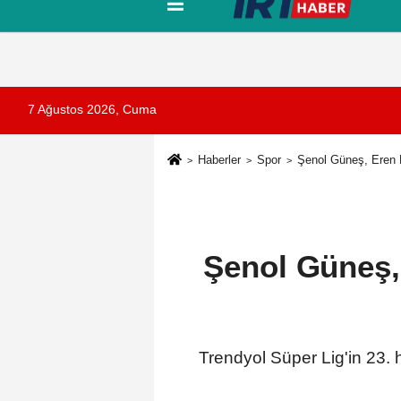
Tanıtım
Künye
İletişim
Çerez Pol
7 Ağustos 2026, Cuma
Haberler
Spor
Şenol Güneş, Eren El
Şenol Güneş, 
Trendyol Süper Lig'in 23. 