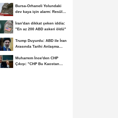
Yenerek 2026...
Bursa-Orhaneli Yolundaki
dev kaya için alarm: Resül
Kaplan'dan yetkililere...
İran'dan dikkat çeken iddia:
"En az 200 ABD askeri öldü"
Trump Duyurdu: ABD ile İran
Arasında Tarihi Anlaşma
Yakın! İmza İçin...
Muharrem İnce'den CHP
Çıkışı: "CHP Bu Kaostan
Ancak Üyelerle Genel...