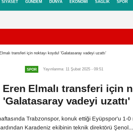
SIYASET
GÜNDEM
DÜNYA
EKONOMI
SAĞLIK
SPOR
itikası
Gizlilik İlkeleri
malı transferi için noktayı koydu! 'Galatasaray vadeyi uzattı'
Yayınlanma: 11 Şubat 2025 - 09:51
SPOR
Eren Elmalı transferi için 
'Galatasaray vadeyi uzattı'
haftasında Trabzonspor, konuk ettiği Eyüpspor'u 1-0
ardından Karadeniz ekibinin teknik direktörü Şenol...