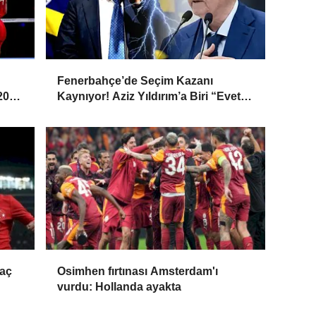
Fenerbahçe’de Seçim Kazanı
 2026
Kaynıyor! Aziz Yıldırım’a Biri “Evet”
Dedi, Biri Rest Çekti
maç
Osimhen fırtınası Amsterdam'ı
vurdu: Hollanda ayakta