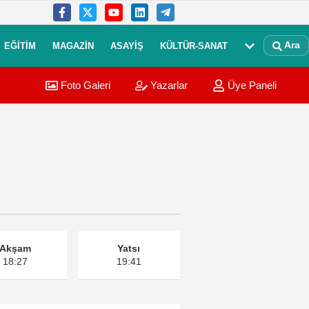
Ara
EĞITIM
MAGAZIN
ASAYIŞ
KÜLTÜR-SANAT
Foto Galeri
Yazarlar
Üye Paneli
Akşam
Yatsı
18:27
19:41