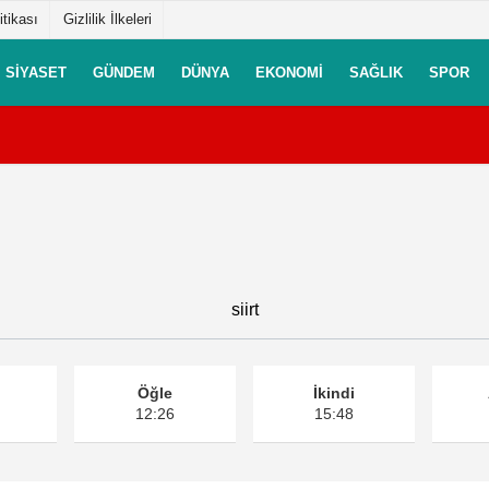
itikası
Gizlilik İlkeleri
SIYASET
GÜNDEM
DÜNYA
EKONOMI
SAĞLIK
SPOR
siirt
Öğle
İkindi
12:26
15:48