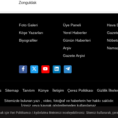
Zonguldak
Foto Galeri
Üye Paneli
Hava 
Köşe Yazarları
Yerel Haberler
Gazete
Biyografiler
Günün Haberleri
Nöbetc
Arşiv
Namaz 
Gazete Arşivi
s
Sitemap
Tanıtım
Künye
İletişim
Çerez Politikası
Gizlilik İlkeler
Sitemizde bulunan yazı , video, fotoğraf ve haberlerin her hakkı saklıdır.
İzinsiz veya kaynak gösterilemeden kullanılamaz.
mak için Veri Politikamızı / Aydınlatma Metnimizi inceleyebilirsiniz. Sitemizi kullanarak, çe