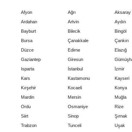
Afyon
Ağrı
Aksaray
Ardahan
Artvin
Aydın
Bayburt
Bilecik
Bingöl
Bursa
Çanakkale
Çankırı
Düzce
Edirne
Elazığ
Gaziantep
Giresun
Gümüşh
Isparta
İstanbul
İzmir
Kars
Kastamonu
Kayseri
Kırşehir
Kocaeli
Konya
Mardin
Mersin
Muğla
Ordu
Osmaniye
Rize
Siirt
Sinop
Şırnak
Trabzon
Tunceli
Uşak