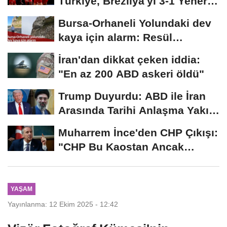
Türkiye, Brezilya'yı 3-1 Yenerek
2026...
Bursa-Orhaneli Yolundaki dev
kaya için alarm: Resül
Kaplan'dan yetkililere...
İran'dan dikkat çeken iddia:
"En az 200 ABD askeri öldü"
Trump Duyurdu: ABD ile İran
Arasında Tarihi Anlaşma Yakın!
İmza İçin...
Muharrem İnce'den CHP Çıkışı:
"CHP Bu Kaostan Ancak
Üyelerle Genel...
YAŞAM
Yayınlanma: 12 Ekim 2025 - 12:42