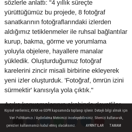
sözlerle anlattı: "4 yıllık süreçte
yürüttüğümüz bu projede, 8 fotoğraf
sanatkarının fotoğraflarındaki izlerden
aldığımız tetiklenmeler ile ruhsal bağlantılar
kurup, bakma, görme ve yorumlama
yoluyla objelere, hayallere manalar
yükledik. Oluşturduğumuz fotoğraf
karelerini zincir misali birbirine ekleyerek
yeni izler oluşturduk. 'Fotoğraf, ömrün izini
sürmektir' kanısıyla yola çıktık."
Açılış konuşmalarının akabinde davetliler,
Kişisel verileriniz, KVKK ve GDPR kapsamında toplanıp işlenir. Detaylı bilgi almak için
130'dan fazla fotoğrafın yer aldığı sergiyi
Veri Politikamızı / Aydınlatma Metnimizi inceleyebilirsiniz. Sitemizi kullanarak,
gezdi. Ziyaretçiler, fotoğrafları kendi
çerezleri kullanmamızı kabul etmiş olacaksınız.
AYRINTILAR
TAMAM
Yorumlar
Yorumlar
Yorumlar