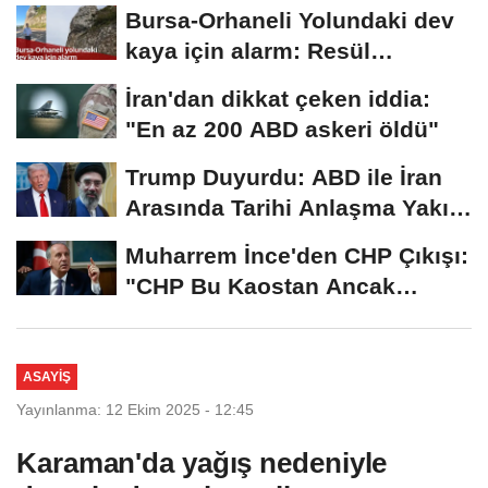
2026...
Bursa-Orhaneli Yolundaki dev
kaya için alarm: Resül
Kaplan'dan yetkililere...
İran'dan dikkat çeken iddia:
"En az 200 ABD askeri öldü"
Trump Duyurdu: ABD ile İran
Arasında Tarihi Anlaşma Yakın!
İmza İçin...
Muharrem İnce'den CHP Çıkışı:
"CHP Bu Kaostan Ancak
Üyelerle Genel...
ASAYIŞ
Yayınlanma: 12 Ekim 2025 - 12:45
Karaman'da yağış nedeniyle