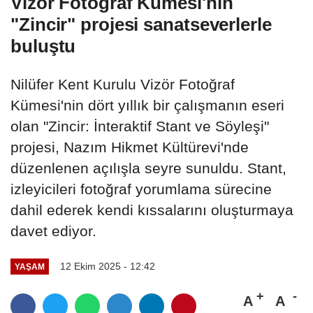
Vizör Fotoğraf Kümesi'nin
"Zincir" projesi sanatseverlerle
buluştu
Nilüfer Kent Kurulu Vizör Fotoğraf
Kümesi'nin dört yıllık bir çalışmanın eseri
olan "Zincir: İnteraktif Stant ve Söyleşi"
projesi, Nazım Hikmet Kültürevi'nde
düzenlenen açılışla seyre sunuldu. Stant,
izleyicileri fotoğraf yorumlama sürecine
dahil ederek kendi kıssalarını oluşturmaya
davet ediyor.
12 Ekim 2025 - 12:42
YAŞAM
A
A