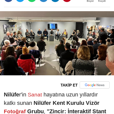
Büyüt
Küçült
TAKİP ET
Nilüfe
r'in
hayatına uzun yıllardır
Sanat
katkı sunan
Nilüfer Kent Kurulu Vizör
Grubu
,
"Zincir: İnteraktif Stant
Fotoğraf