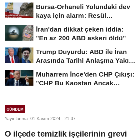
2026...
Bursa-Orhaneli Yolundaki dev
kaya için alarm: Resül
Kaplan'dan yetkililere...
İran'dan dikkat çeken iddia:
"En az 200 ABD askeri öldü"
Trump Duyurdu: ABD ile İran
Arasında Tarihi Anlaşma Yakın!
İmza İçin...
Muharrem İnce'den CHP Çıkışı:
"CHP Bu Kaostan Ancak
Üyelerle Genel...
GÜNDEM
Yayınlanma: 01 Kasım 2024 - 21:37
O ilçede temizlik işçilerinin grevi