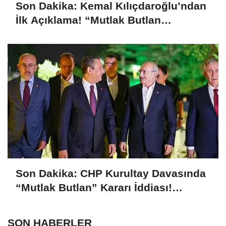
Son Dakika: Kemal Kılıçdaroğlu’ndan
İlk Açıklama! “Mutlak Butlan
Türkiye’ye ve CHP’ye Hayırlı Olsun”
Son Dakika: CHP Kurultay Davasında
“Mutlak Butlan” Kararı İddiası!
Kılıçdaroğlu Yeniden Göreve mi
Dönüyor?
SON HABERLER