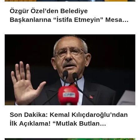
Özgür Özel’den Belediye
Başkanlarına “İstifa Etmeyin” Mesajı:
“Mesajları Ağlayarak Okuyorum”
Son Dakika: Kemal Kılıçdaroğlu’ndan
İlk Açıklama! “Mutlak Butlan
Türkiye’ye ve CHP’ye Hayırlı Olsun”