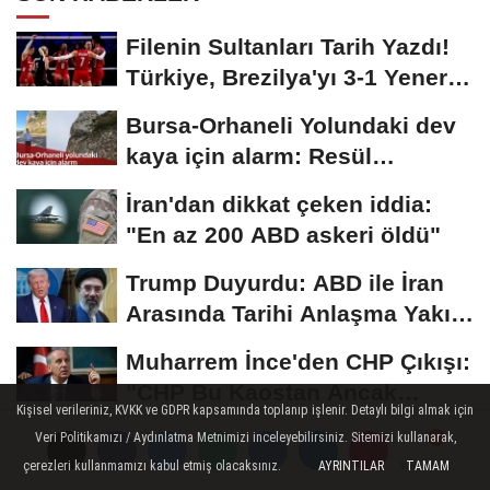
Filenin Sultanları Tarih Yazdı!
Türkiye, Brezilya'yı 3-1 Yenerek
2026...
Bursa-Orhaneli Yolundaki dev
kaya için alarm: Resül
Kaplan'dan yetkililere...
İran'dan dikkat çeken iddia:
"En az 200 ABD askeri öldü"
Trump Duyurdu: ABD ile İran
Arasında Tarihi Anlaşma Yakın!
İmza İçin...
Muharrem İnce'den CHP Çıkışı:
"CHP Bu Kaostan Ancak
Kişisel verileriniz, KVKK ve GDPR kapsamında toplanıp işlenir. Detaylı bilgi almak için
Üyelerle Genel...
Veri Politikamızı / Aydınlatma Metnimizi inceleyebilirsiniz. Sitemizi kullanarak,
çerezleri kullanmamızı kabul etmiş olacaksınız.
AYRINTILAR
TAMAM
Yorumlar
Yorumlar
Yorumlar