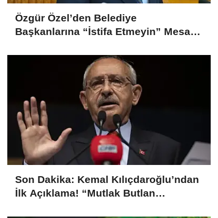
Özgür Özel’den Belediye
Başkanlarına “İstifa Etmeyin” Mesajı:
“Mesajları Ağlayarak Okuyorum”
Son Dakika: Kemal Kılıçdaroğlu’ndan
İlk Açıklama! “Mutlak Butlan
Türkiye’ye ve CHP’ye Hayırlı Olsun”