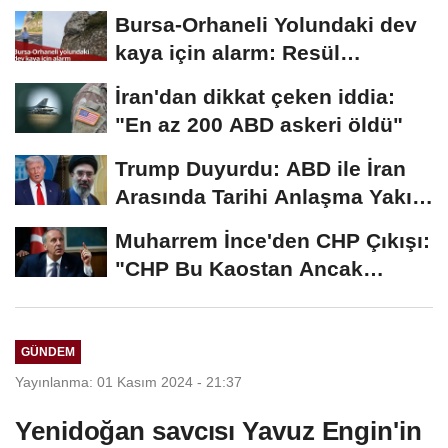
2026...
Bursa-Orhaneli Yolundaki dev
kaya için alarm: Resül
Kaplan'dan yetkililere...
İran'dan dikkat çeken iddia:
"En az 200 ABD askeri öldü"
Trump Duyurdu: ABD ile İran
Arasında Tarihi Anlaşma Yakın!
İmza İçin...
Muharrem İnce'den CHP Çıkışı:
"CHP Bu Kaostan Ancak
Üyelerle Genel...
GÜNDEM
Yayınlanma: 01 Kasım 2024 - 21:37
Yenidoğan savcısı Yavuz Engin'in