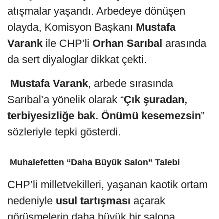
atışmalar yaşandı. Arbedeye dönüşen
olayda, Komisyon Başkanı
Mustafa
Varank
ile CHP’li
Orhan Sarıbal
arasında
da sert diyaloglar dikkat çekti.
️
Mustafa Varank
, arbede sırasında
Sarıbal’a yönelik olarak “
Çık şuradan,
terbiyesizliğe bak. Önümü kesemezsin
”
sözleriyle tepki gösterdi.
️ Muhalefetten “Daha Büyük Salon” Talebi
CHP’li milletvekilleri, yaşanan kaotik ortam
nedeniyle
usul tartışması
açarak
görüşmelerin daha büyük bir salona