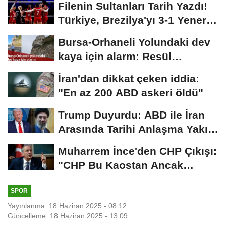
Filenin Sultanları Tarih Yazdı!
Türkiye, Brezilya'yı 3-1 Yenerek
2026...
Bursa-Orhaneli Yolundaki dev
kaya için alarm: Resül
Kaplan'dan yetkililere...
İran'dan dikkat çeken iddia:
"En az 200 ABD askeri öldü"
Trump Duyurdu: ABD ile İran
Arasında Tarihi Anlaşma Yakın!
İmza İçin...
Muharrem İnce'den CHP Çıkışı:
"CHP Bu Kaostan Ancak
Üyelerle Genel...
SPOR
Yayınlanma: 18 Haziran 2025 - 08:12
Güncelleme: 18 Haziran 2025 - 13:09