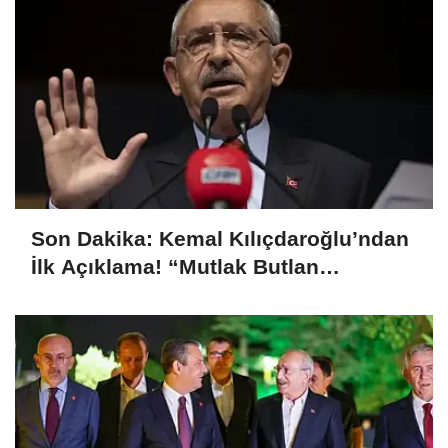
Son Dakika: Kemal Kılıçdaroğlu’ndan
İlk Açıklama! “Mutlak Butlan
Türkiye’ye ve CHP’ye Hayırlı Olsun”