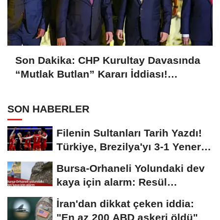
Son Dakika: CHP Kurultay Davasında
“Mutlak Butlan” Kararı İddiası!
Kılıçdaroğlu Yeniden Göreve mi
Dönüyor?
SON HABERLER
Filenin Sultanları Tarih Yazdı!
Türkiye, Brezilya'yı 3-1 Yenerek
2026...
Bursa-Orhaneli Yolundaki dev
kaya için alarm: Resül
Kaplan'dan yetkililere...
İran'dan dikkat çeken iddia:
"En az 200 ABD askeri öldü"