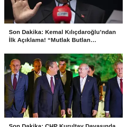
Son Dakika: Kemal Kılıçdaroğlu’ndan
İlk Açıklama! “Mutlak Butlan
Türkiye’ye ve CHP’ye Hayırlı Olsun”
Son Dakika: CHP Kurultay Davasında