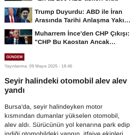
Trump Duyurdu: ABD ile İran
Arasında Tarihi Anlaşma Yakın!
İmza İçin...
Muharrem İnce'den CHP Çıkışı:
"CHP Bu Kaostan Ancak
Üyelerle Genel...
GÜNDEM
Yayınlanma: 09 Mayıs 2025 - 18:46
Seyir halindeki otomobil alev alev
yandı
Bursa'da, seyir halindeyken motor
kısmından dumanlar yükselen otomobil,
alev aldı. Sürücünün yol kenarına park edip
indiği otomobildeki yangın, itfaiye ekipleri