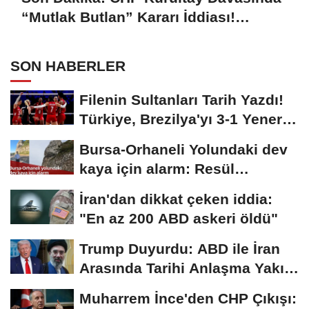
“Mutlak Butlan” Kararı İddiası!
Kılıçdaroğlu Yeniden Göreve mi
Dönüyor?
SON HABERLER
Filenin Sultanları Tarih Yazdı!
Türkiye, Brezilya'yı 3-1 Yenerek
2026...
Bursa-Orhaneli Yolundaki dev
kaya için alarm: Resül
Kaplan'dan yetkililere...
İran'dan dikkat çeken iddia:
"En az 200 ABD askeri öldü"
Trump Duyurdu: ABD ile İran
Arasında Tarihi Anlaşma Yakın!
İmza İçin...
Muharrem İnce'den CHP Çıkışı: