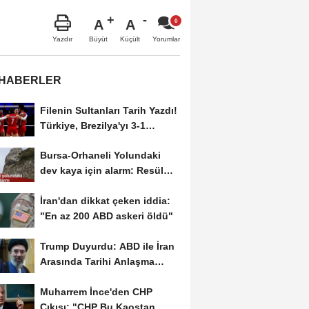
A
A
Büyüt
Küçült
Yazdır
Yorumlar
 HABERLER
Filenin Sultanları Tarih Yazdı!
Türkiye, Brezilya'yı 3-1
Yenerek 2026...
Bursa-Orhaneli Yolundaki
dev kaya için alarm: Resül
Kaplan'dan yetkililere...
İran'dan dikkat çeken iddia:
"En az 200 ABD askeri öldü"
Trump Duyurdu: ABD ile İran
Arasında Tarihi Anlaşma
Yakın! İmza İçin...
Muharrem İnce'den CHP
Çıkışı: "CHP Bu Kaostan