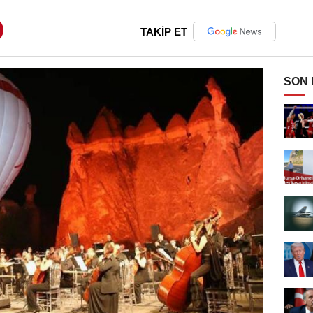
TAKİP ET
SON