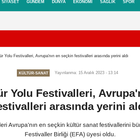
SIYASET
GÜNDEM
DÜNYA
EKONOMI
SAĞLIK
SPOR
itikası
Gizlilik İlkeleri
ür Yolu Festivalleri, Avrupa'nın en seçkin festivalleri arasında yerini aldı
Yayınlanma: 15 Aralık 2023 - 13:14
KÜLTÜR-SANAT
r Yolu Festivalleri, Avrupa
estivalleri arasında yerini al
leri Avrupa'nın en seçkin kültür sanat festivallerini
Festivaller Birliği (EFA) üyesi oldu.