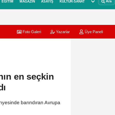
Ara
EĞITIM
MAGAZIN
ASAYIŞ
KÜLTÜR-SANAT
Foto Galeri
Yazarlar
Üye Paneli
'nın en seçkin
dı
 bünyesinde barındıran Avrupa