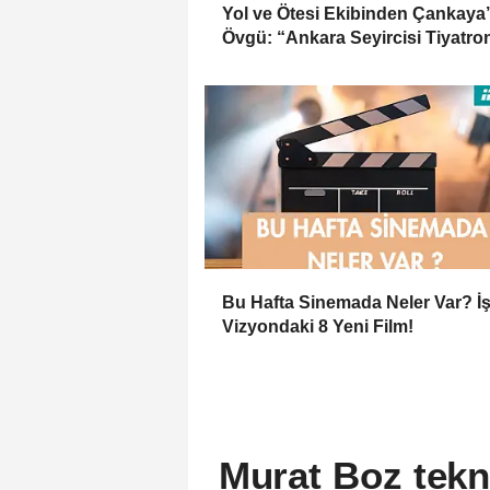
Yol ve Ötesi Ekibinden Çankaya
Övgü: “Ankara Seyircisi Tiyatr
Neden Hâlâ Yaşadığını Hatırlattı
Bu Hafta Sinemada Neler Var? İş
Vizyondaki 8 Yeni Film!
Murat Boz tekn