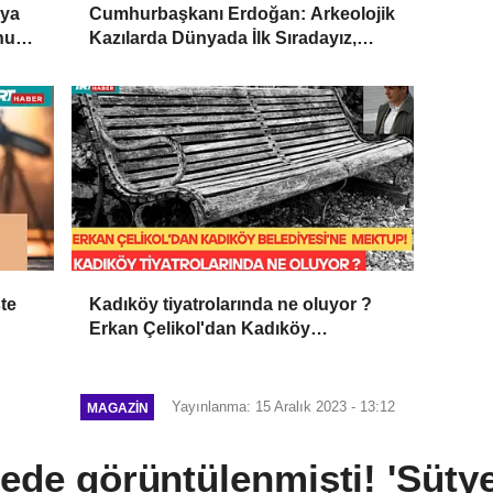
’ya
Cumhurbaşkanı Erdoğan: Arkeolojik
onun
Kazılarda Dünyada İlk Sıradayız,
”
Kültürel Mirasımızı Koruyacağız
te
Kadıköy tiyatrolarında ne oluyor ?
Erkan Çelikol'dan Kadıköy
Belediyesi'ne Çarpıcı Mektup!
Yayınlanma: 15 Aralık 2023 - 13:12
MAGAZIN
ede görüntülenmişti! 'Süt