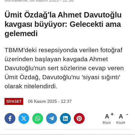
Ümit Özdağ'la Ahmet Davutoğlu
kavgası büyüyor: Gelecekti ama
gelemedi
TBMM'deki resepsiyonda verilen fotoğraf
üzerinden başlayan kavgada Ahmet
Davutoğlu'nun sert sözlerine cevap veren
Ümit Özdağ, Davutoğlu'nu 'siyasi sığıntı'
olarak nitelendirdi.
06 Kasım 2025 - 12:37
SIYASET
A
A
Büyüt
Küçült