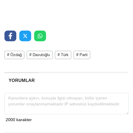
# Özdağ
# Davutoğlu
# Türk
# Parti
YORUMLAR