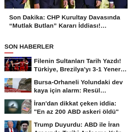
Son Dakika: CHP Kurultay Davasında
“Mutlak Butlan” Kararı İddiası!
Kılıçdaroğlu Yeniden Göreve mi
Dönüyor?
SON HABERLER
Filenin Sultanları Tarih Yazdı!
Türkiye, Brezilya'yı 3-1 Yenerek
2026...
Bursa-Orhaneli Yolundaki dev
kaya için alarm: Resül
Kaplan'dan yetkililere...
İran'dan dikkat çeken iddia:
"En az 200 ABD askeri öldü"
Trump Duyurdu: ABD ile İran