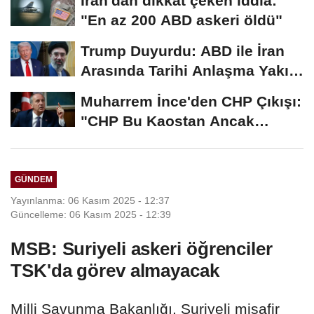
İran'dan dikkat çeken iddia:
"En az 200 ABD askeri öldü"
Trump Duyurdu: ABD ile İran
Arasında Tarihi Anlaşma Yakın!
İmza İçin...
Muharrem İnce'den CHP Çıkışı:
"CHP Bu Kaostan Ancak
Üyelerle Genel...
GÜNDEM
Yayınlanma: 06 Kasım 2025 - 12:37
Güncelleme: 06 Kasım 2025 - 12:39
MSB: Suriyeli askeri öğrenciler
TSK'da görev almayacak
Milli Savunma Bakanlığı, Suriyeli misafir