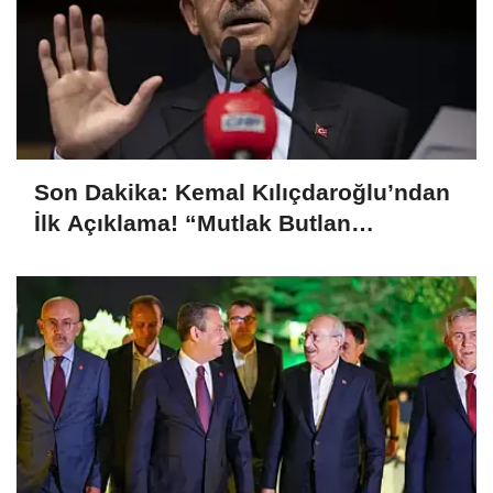
Son Dakika: Kemal Kılıçdaroğlu’ndan
İlk Açıklama! “Mutlak Butlan
Türkiye’ye ve CHP’ye Hayırlı Olsun”