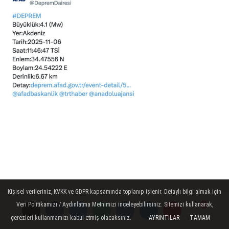
Kişisel verileriniz, KVKK ve GDPR kapsamında toplanıp işlenir. Detaylı bilgi almak için
Veri Politikamızı / Aydınlatma Metnimizi inceleyebilirsiniz. Sitemizi kullanarak,
çerezleri kullanmamızı kabul etmiş olacaksınız.
AYRINTILAR
TAMAM
Yorumlar
Yorumlar
Yorumlar