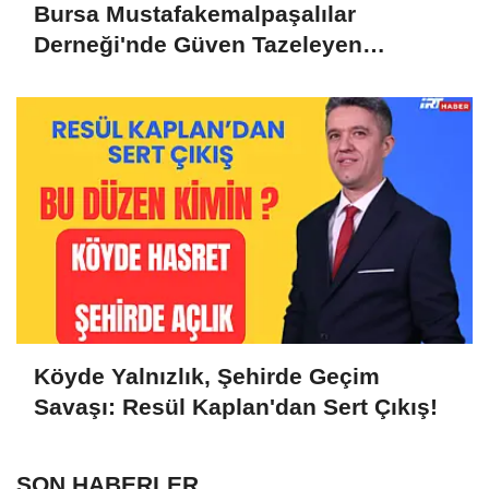
Bursa Mustafakemalpaşalılar
Derneği'nde Güven Tazeleyen
Liderlik: Murat Tunçel'e Yoğun Destek
Köyde Yalnızlık, Şehirde Geçim
Savaşı: Resül Kaplan'dan Sert Çıkış!
SON HABERLER