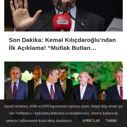
Son Dakika: Kemal Kılıçdaroğlu’ndan
İlk Açıklama! “Mutlak Butlan
Türkiye’ye ve CHP’ye Hayırlı Olsun”
Kişisel verileriniz, KVKK ve GDPR kapsamında toplanıp işlenir. Detaylı bilgi almak için
Veri Politikamızı / Aydınlatma Metnimizi inceleyebilirsiniz. Sitemizi kullanarak,
çerezleri kullanmamızı kabul etmiş olacaksınız.
AYRINTILAR
TAMAM
Yorumlar
Yorumlar