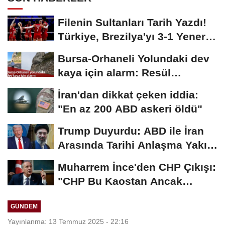
Filenin Sultanları Tarih Yazdı!
Türkiye, Brezilya'yı 3-1 Yenerek
2026...
Bursa-Orhaneli Yolundaki dev
kaya için alarm: Resül
Kaplan'dan yetkililere...
İran'dan dikkat çeken iddia:
"En az 200 ABD askeri öldü"
Trump Duyurdu: ABD ile İran
Arasında Tarihi Anlaşma Yakın!
İmza İçin...
Muharrem İnce'den CHP Çıkışı:
"CHP Bu Kaostan Ancak
Üyelerle Genel...
GÜNDEM
Yayınlanma: 13 Temmuz 2025 - 22:16