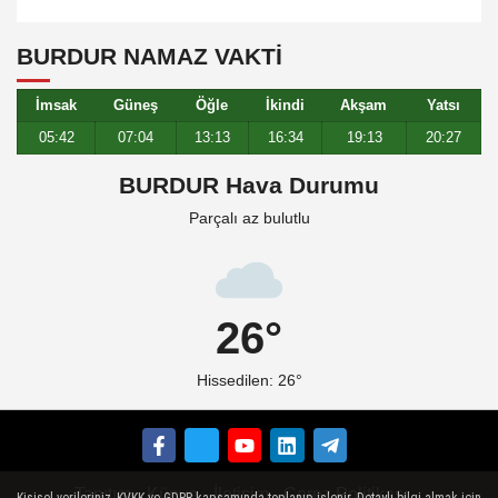
BURDUR NAMAZ VAKTİ
İmsak
Güneş
Öğle
İkindi
Akşam
Yatsı
05:42
07:04
13:13
16:34
19:13
20:27
BURDUR Hava Durumu
Parçalı az bulutlu
26°
Hissedilen: 26°
Tanıtım
Künye
İletişim
Çerez Politikası
Kişisel verileriniz, KVKK ve GDPR kapsamında toplanıp işlenir. Detaylı bilgi almak için