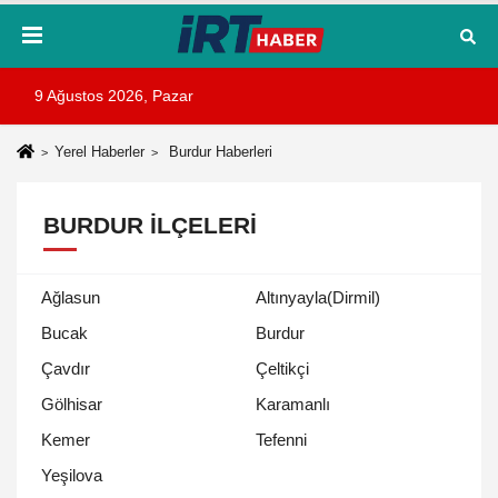
9 Ağustos 2026, Pazar
Yerel Haberler
Burdur Haberleri
BURDUR İLÇELERI
Ağlasun
Altınyayla(Dirmil)
Bucak
Burdur
Çavdır
Çeltikçi
Gölhisar
Karamanlı
Kemer
Tefenni
Yeşilova