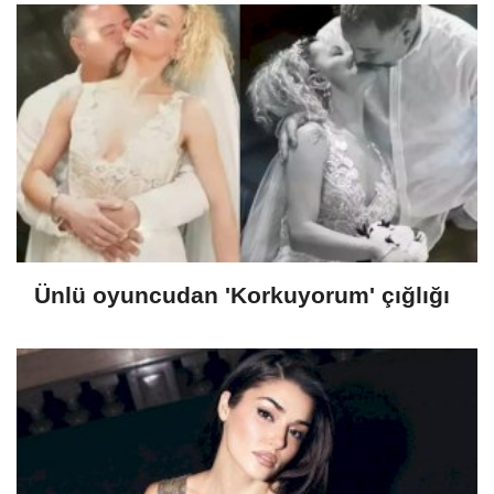
Ünlü oyuncudan 'Korkuyorum' çığlığı