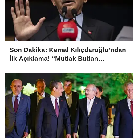
Son Dakika: Kemal Kılıçdaroğlu’ndan
İlk Açıklama! “Mutlak Butlan
Türkiye’ye ve CHP’ye Hayırlı Olsun”