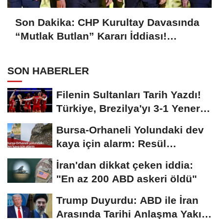
Son Dakika: CHP Kurultay Davasında
“Mutlak Butlan” Kararı İddiası!
Kılıçdaroğlu Yeniden Göreve mi
Dönüyor?
SON HABERLER
Filenin Sultanları Tarih Yazdı!
Türkiye, Brezilya'yı 3-1 Yenerek
2026...
Bursa-Orhaneli Yolundaki dev
kaya için alarm: Resül
Kaplan'dan yetkililere...
İran'dan dikkat çeken iddia:
"En az 200 ABD askeri öldü"
Trump Duyurdu: ABD ile İran
Arasında Tarihi Anlaşma Yakın!