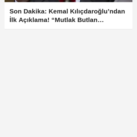
Son Dakika: Kemal Kılıçdaroğlu’ndan
İlk Açıklama! “Mutlak Butlan
Türkiye’ye ve CHP’ye Hayırlı Olsun”