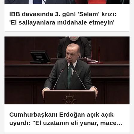
İBB davasında 3. gün! 'Selam' krizi:
'El sallayanlara müdahale etmeyin'
Cumhurbaşkanı Erdoğan açık açık
uyardı: "El uzatanın eli yanar, macera
arayan olursa hodri meydan deriz"