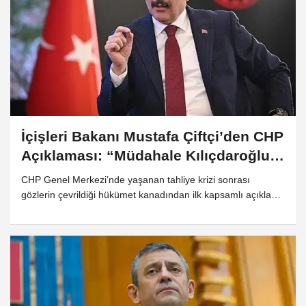
Olsun”
İçişleri Bakanı Mustafa Çiftçi’den CHP
Açıklaması: “Müdahale Kılıçdaroğlu
Yönetiminin Talebiyle Yapıldı”
CHP Genel Merkezi’nde yaşanan tahliye krizi sonrası
gözlerin çevrildiği hükümet kanadından ilk kapsamlı açıklama
geldi. İçişleri Bakanı Mustafa Çiftçi, polis müdahalesinin
güvenlik güçlerinin inisiyatifiyle değil, CHP içerisinden gelen
hukuki başvurular doğrultusunda gerçekleştiğini söyledi.