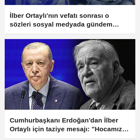
İlber Ortaylı'nın vefatı sonrası o
sözleri sosyal medyada gündem
oldu: 'Hayat çok kısa'
Cumhurbaşkanı Erdoğan'dan İlber
Ortaylı için taziye mesajı: "Hocamızın
vefatından derin üzüntü duydum"