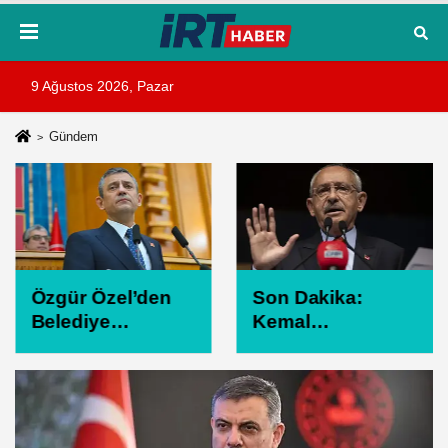
9 Ağustos 2026, Pazar
Gündem
Özgür Özel’den
Son Dakika:
Belediye
Kemal
Başkanlarına
Kılıçdaroğlu’ndan
“İstifa Etmeyin”
İlk Açıklama!
Mesajı: “Mesajları
“Mutlak Butlan
Ağlayarak
Türkiye’ye ve
Okuyorum”
CHP’ye Hayırlı